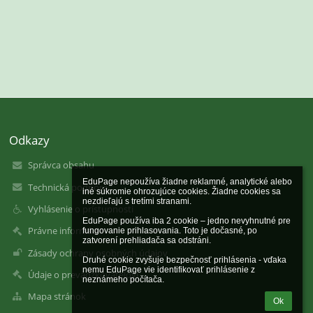
Odkazy
Správca obsahu
EduPage nepoužíva žiadne reklamné, analytické alebo 
Technická podpora
iné súkromie ohrozujúce cookies. Žiadne cookies sa 
nezdieľajú s tretími stranami.

Vyhlásenie o prístupnosti
EduPage používa iba 2 cookie – jedno nevyhnutné pre 
Právne informácie
fungovanie prihlasovania. Toto je dočasné, po 
zatvorení prehliadača sa odstráni.

Zásady ochrany osobných údajov
Druhé cookie zvyšuje bezpečnosť prihlásenia - vďaka 
nemu EduPage vie identifikovať prihlásenie z 
Údaje o prevádzkovateľovi
neznámeho počítača.
Mapa stránok
Ok