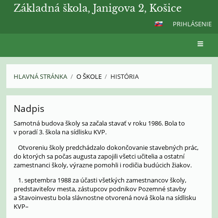
Základná škola, Janigova 2, Košice
PRIHLÁSENIE
HLAVNÁ STRÁNKA
/
O ŠKOLE
/
HISTÓRIA
História
Nadpis
Samotná budova školy sa začala stavať v roku 1986. Bola to
v poradí 3. škola na sídlisku KVP.
Otvoreniu školy predchádzalo dokončovanie stavebných prác,
do ktorých sa počas augusta zapojili všetci učitelia a ostatní
zamestnanci školy, výrazne pomohli i rodičia budúcich žiakov.
1. septembra 1988 za účasti všetkých zamestnancov školy,
predstaviteľov mesta, zástupcov podnikov Pozemné stavby
a Stavoinvestu bola slávnostne otvorená nová škola na sídlisku
KVP–