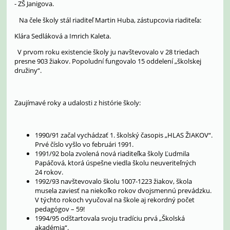
- ZŠ Janigova.
Na čele školy stál riaditeľ Martin Huba, zástupcovia riaditeľa:
Klára Sedláková a Imrich Kaleta.
V prvom roku existencie školy ju navštevovalo v 28 triedach
presne 903 žiakov. Popoludní fungovalo 15 oddelení „školskej
družiny“.
Zaujímavé roky a udalosti z histórie školy:
1990/91 začal vychádzať 1. školský časopis „HLAS ŽIAKOV“.
Prvé číslo vyšlo vo februári 1991.
1991/92 bola zvolená nová riaditeľka školy Ľudmila
Papáčová, ktorá úspešne viedla školu neuveriteľných
24 rokov.
1992/93 navštevovalo školu 1007-1223 žiakov, škola
musela zaviesť na niekoľko rokov dvojsmennú prevádzku.
V týchto rokoch vyučoval na škole aj rekordný počet
pedagógov – 59!
1994/95 odštartovala svoju tradíciu prvá „Školská
akadémia“.