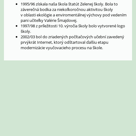
1995/96 získala naša škola štatút Zelenej školy. Bola to
záverečná bodka za niekoľkoročnou aktivitou školy
v oblasti ekológie a enviromentálnej výchovy pod vedením
pani učiteľky Valérie Šmajdovej.
1997/98 z príležitosti 10. výročia školy bolo vytvorené logo
školy.
2002/03 bol do zriadených počítačových učební zavedený
prvýkrát Internet, ktorý odštartoval ďalšiu etapu
modernizácie vyučovacieho procesu na škole.