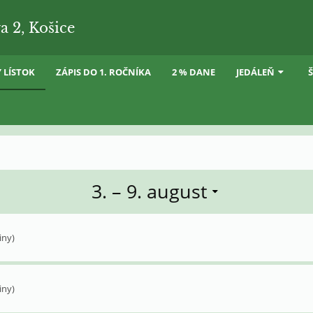
a 2, Košice
 LÍSTOK
ZÁPIS DO 1. ROČNÍKA
2 % DANE
JEDÁLEŇ
3. – 9. august
iny)
iny)