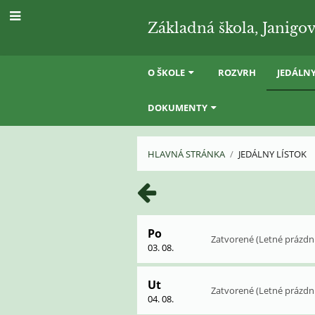
Základná škola, Janigov
O ŠKOLE
ROZVRH
JEDÁLNY
DOKUMENTY
HLAVNÁ STRÁNKA
/
JEDÁLNY LÍSTOK
Jedálny
lístok
Po
Zatvorené (Letné prázdn
03. 08.
Ut
Zatvorené (Letné prázdn
04. 08.