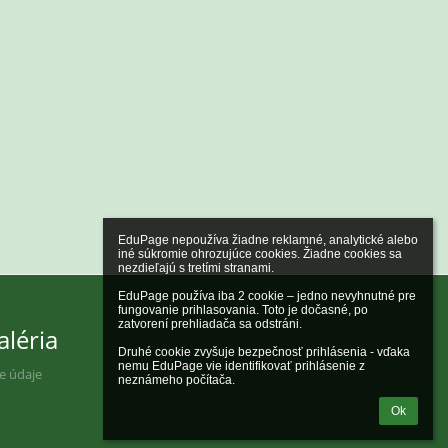
EduPage nepoužíva žiadne reklamné, analytické alebo 
iné súkromie ohrozujúce cookies. Žiadne cookies sa 
nezdieľajú s tretími stranami.

EduPage používa iba 2 cookie – jedno nevyhnutné pre 
fungovanie prihlasovania. Toto je dočasné, po 
zatvorení prehliadača sa odstráni.

aléria
Druhé cookie zvyšuje bezpečnosť prihlásenia - vďaka 
nemu EduPage vie identifikovať prihlásenie z 
ne údaje
neznámeho počítača.
Ok