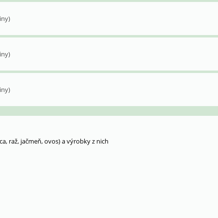
iny)
iny)
iny)
ca, raž, jačmeň, ovos) a výrobky z nich