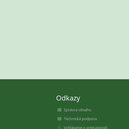
Odkazy
Správca obsahu
Technická podpora
Vyhlásenie o prístupnosti