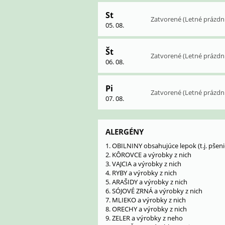
St
Zatvorené (Letné prázdn
05. 08.
Št
Zatvorené (Letné prázdn
06. 08.
Pi
Zatvorené (Letné prázdn
07. 08.
ALERGÉNY
1. OBILNINY obsahujúce lepok (t.j. pšeni
2. KÔROVCE a výrobky z nich
3. VAJCIA a výrobky z nich
4. RYBY a výrobky z nich
5. ARAŠIDY a výrobky z nich
6. SÓJOVÉ ZRNÁ a výrobky z nich
7. MLIEKO a výrobky z nich
8. ORECHY a výrobky z nich
9. ZELER a výrobky z neho