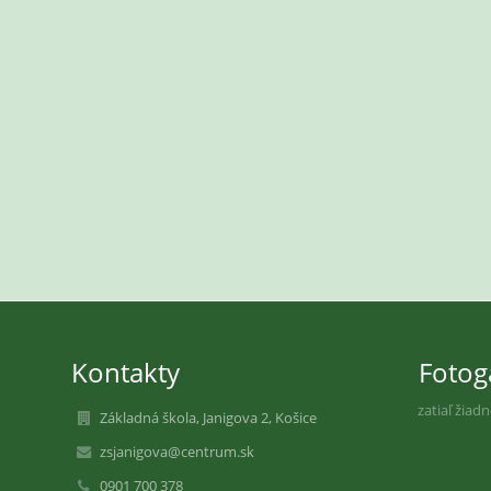
Kontakty
Fotog
zatiaľ žiad
Základná škola, Janigova 2, Košice
zsjanigova@centrum.sk
0901 700 378