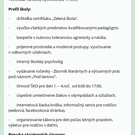
Profil školy:
· držiteľka certifikátu „Zelená škola“,
· výučba všetkých predmetov kvalifikovanými pedagógmi,
·
bezpečie s nulovou toleranciou agresivity a násilia,
· príjemné prostredie a moderné postupy, vyučovanie
v odborných učebniach,
· interný školský psychológ
· vydávanie ročenky - Zborník literárnych a výtvarných prác
pod názvom „Pod lavicou“,
· činnosť ŠKD pre deti 1. – 4.roč. od 6:00 do 17:00,
· úspešné umiestnenie žiakov v olympiádach a súťažiach,
· internetová žiacka knižka, informačný servis pre rodičov
(webová, facebooková stránka),
· organizovanie tábora pre deti počas letných prázdnin,
výletov pre rodičov s deťmi,
Ponuka záujmových útvarov: