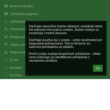
Správca obsahu
Technická podpora
Vyhlásenie o prístupnosti
EduPage nepoužíva žiadne reklamné, analytické alebo 
Právne informácie
iné súkromie ohrozujúce cookies. Žiadne cookies sa 
nezdieľajú s tretími stranami.

Zásady ochrany osobných údajov
EduPage používa iba 2 cookie – jedno nevyhnutné pre 
fungovanie prihlasovania. Toto je dočasné, po 
Údaje o prevádzkovateľovi
zatvorení prehliadača sa odstráni.

Mapa stránok
Druhé cookie zvyšuje bezpečnosť prihlásenia - vďaka 
nemu EduPage vie identifikovať prihlásenie z 
O nás
neznámeho počítača.
Kontakt
Ok
Novinky
Kontakty
Základná škola, Janigova 2, Košice
zsjanigova@centrum.sk
0901 700 378