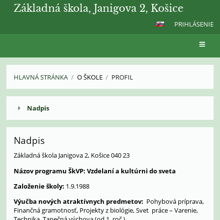
Základná škola, Janigova 2, Košice
PRIHLÁSENIE
HLAVNÁ STRÁNKA
/
O ŠKOLE
/
PROFIL
Profil
Nadpis
Nadpis
Základná škola Janigova 2, Košice 040 23
Názov programu ŠkVP:
Vzdelaní a kultúrni do sveta
Založenie školy:
1.9.1988
Výučba nových atraktívnych predmetov:
Pohybová príprava,
Finančná gramotnosť, Projekty z biológie, Svet práce – Varenie,
Technika, Tanečná výchova (od 1. roč.).