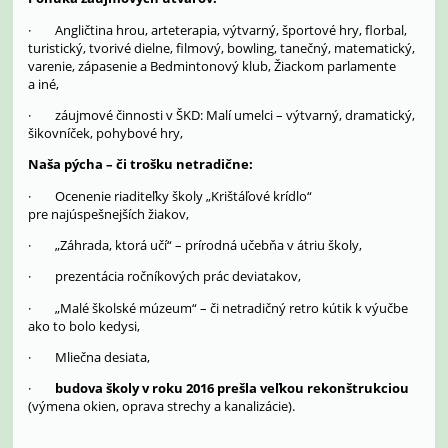
· Angličtina hrou, arteterapia, výtvarný, športové hry, florbal,
turistický, tvorivé dielne, filmový, bowling, tanečný, matematický,
varenie, zápasenie a Bedmintonový klub, Žiackom parlamente
a iné,
· záujmové činnosti v ŠKD: Malí umelci – výtvarný, dramatický,
šikovníček, pohybové hry,
Naša pýcha – či trošku netradične:
· Ocenenie riaditeľky školy „Krištáľové krídlo“
pre najúspešnejších žiakov,
· „Záhrada, ktorá učí“ – prírodná učebňa v átriu školy,
· prezentácia ročníkových prác deviatakov,
· „Malé školské múzeum“ – či netradičný retro kútik k výučbe
ako to bolo kedysi,
· Mliečna desiata,
·
budova školy v roku 2016 prešla veľkou rekonštrukciou
(výmena okien, oprava strechy a kanalizácie).