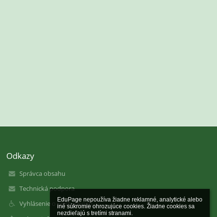
Odkazy
Správca obsahu
Technická podpora
EduPage nepoužíva žiadne reklamné, analytické alebo 
Vyhlásenie o prístupnosti
iné súkromie ohrozujúce cookies. Žiadne cookies sa 
nezdieľajú s tretími stranami.
