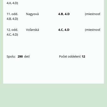
4.A, 4.D)
11. odd.
Nagyová
4.B, 4.D
(miestnosť
4.B, 4.D)
12. odd. Voľanská
4.C, 4.D
(miestnosť
4.C, 4.D)
Spolu:
290
detí
Počet oddelení:
12