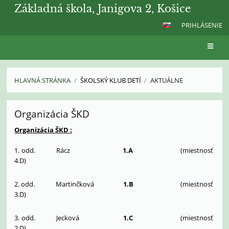
Základná škola, Janigova 2, Košice
PRIHLÁSENIE
HLAVNÁ STRÁNKA
/
ŠKOLSKÝ KLUB DETÍ
/
AKTUÁLNE
AKTUÁLNE
Organizácia ŠKD
Organizácia ŠKD :
1. odd. Rácz
1.A
(miestnosť
4.D)
2. odd. Martinčková
1.B
(miestnosť
3.D)
3. odd. Jecková
1.C
(miestnosť
2.D)