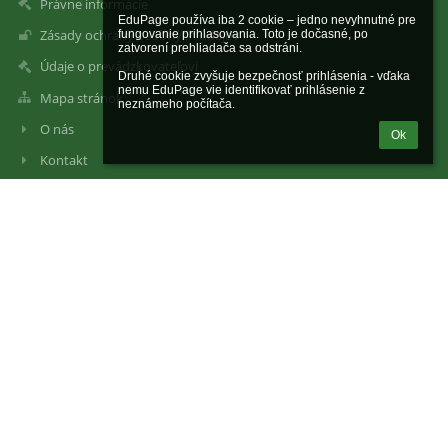
Právne informácie
EduPage používa iba 2 cookie – jedno nevyhnutné pre 
Zásady ochrany osobných údajov
fungovanie prihlasovania. Toto je dočasné, po 
zatvorení prehliadača sa odstráni.

Údaje o prevádzkovateľovi
Druhé cookie zvyšuje bezpečnosť prihlásenia - vďaka 
nemu EduPage vie identifikovať prihlásenie z 
Mapa stránok
neznámeho počítača.
O nás
Ok
Kontakt
Novinky
Kontakty
Základná škola, Janigova 2, Košice
zsjanigova@centrum.sk
0901 700 378
Janigova 2
040 23 Košice
Slovakia
Riaditeľ školy:
Mgr. Peter Obšatník 0914 700 372 zsjanigova@centrum.sk