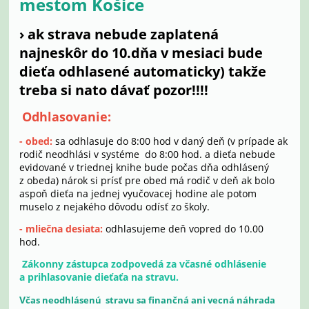
mestom Košice
› ak strava nebude zaplatená
najneskôr do 10.dňa v mesiaci bude
dieťa odhlasené automaticky) takže
treba si nato dávať pozor!!!!
Odhlasovanie:
- obed:
sa odhlasuje do 8:00 hod v daný deň (v prípade ak
rodič neodhlási v systéme do 8:00 hod. a dieťa nebude
evidované v triednej knihe bude počas dňa odhlásený
z obeda) nárok si prísť pre obed má rodič v deň ak bolo
aspoň dieťa na jednej vyučovacej hodine ale potom
muselo z nejakého dôvodu odísť zo školy.
- mliečna desiata:
odhlasujeme deň vopred do 10.00
hod.
Zákonny zástupca zodpovedá za včasné odhlásenie
a prihlasovanie dieťaťa na stravu.
V
čas neodhlásenú stravu sa finančná ani vecná náhrada