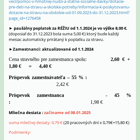
veci/pomoc-v-hmotnej-nudzi-a-statne-socialne-davky/dotacie-
pre-deti-na-stravu-a-skolske-potreby/informacia-k-poskytovaniu-
dotacie-na-stravu-na-obdobie-od-01.09.2023-do-31.12.2023.html?
page_id=1276458
►
paušálny poplatok za RÉŽIU od 1.1.2024 je vo výške 8,00 €
,
(doposiaľ do 31.12.2023 bola suma 5,00 €) ktorý bude každý
mesiac automaticky prirátaný k poplatku za stravu.
►
Zamestnanci: aktualizované od 1.1.2024
Cena stravného pre zamestnanca spolu:
2,60 € +
1,80 € = 4,40 €
Príspevok zamestnávateľa – 55 % :
2,42 €
Príspevok zamestnanca - 45 %
:
1,98 €
Mliečna desiata :
začíname od 08.01.2025
suma mliečnej desiaty: 0,79 €
(20 pracovných dní x 0,79€=15,80 €)
Podmienky: