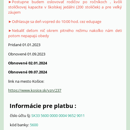
►Postupne budem oslovovať rodičov po ročníkoch , kvôli
stoličkovej kapacite v školskej jedálni (200 stoličiek) a pre veľký
záujem
►Odhlasuje sa deň vopred do 10:00 hod. cez edupage
►Nebaliť deťom nič okrem pitného režimu nakoľko nám deti
potom nepapajú obedy
Pridané 01.01.2023
Obnovené 01.09.2023
Obnovené 02.01.2024
Obnovené 09.07.2024
link na mesto Košice:
https://www.kosice.sk/vzn/237
Informácie pre platbu :
číslo účtu šj:
SK33 5600 0000 0004 9652 9011
kód banky:
5600