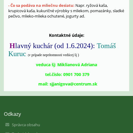
- Čo sa podáva na mliečnu desiatu:
Napr. ryžová kaša,
krupicová kaša, kukuričné výrobky s mliekom, pomazánky, sladké
pečivo, mlieko-mlieka ochutené, jogurty ad.
Kontaktné údaje:
H
lavný kuchár (od 1.6.2024):
Tomáš
Kuruc
v prípade neprítomnosti vedúcej šj )
(
veduca šj: Miklianová Adriana
tel.číslo: 0901 700 379
mail: sjjanigova@centrum.sk
Odkazy
Správca obsahu