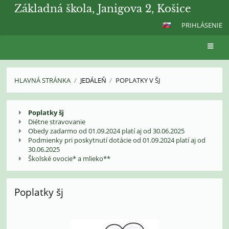
Základná škola, Janigova 2, Košice
PRIHLÁSENIE
HLAVNÁ STRÁNKA
/
JEDÁLEŇ
/
POPLATKY V ŠJ
Poplatky
Poplatky šj
v
Diétne stravovanie
ŠJ
Obedy zadarmo od 01.09.2024 platí aj od 30.06.2025
Podmienky pri poskytnutí dotácie od 01.09.2024 platí aj od
30.06.2025
Školské ovocie* a mlieko**
Poplatky šj