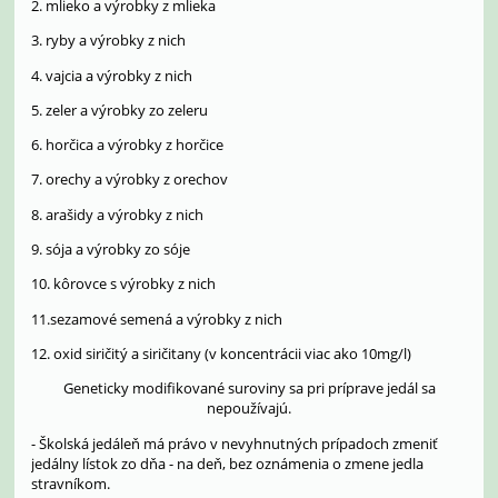
2. mlieko a výrobky z mlieka
3. ryby a výrobky z nich
4. vajcia a výrobky z nich
5. zeler a výrobky zo zeleru
6. horčica a výrobky z horčice
7. orechy a výrobky z orechov
8. arašidy a výrobky z nich
9. sója a výrobky zo sóje
10. kôrovce s výrobky z nich
11.sezamové semená a výrobky z nich
12. oxid siričitý a siričitany (v koncentrácii viac ako 10mg/l)
Geneticky modifikované suroviny sa pri príprave jedál sa
nepoužívajú.
- Školská jedáleň má právo v nevyhnutných prípadoch zmeniť
jedálny lístok zo dňa - na deň, bez oznámenia o zmene jedla
stravníkom.