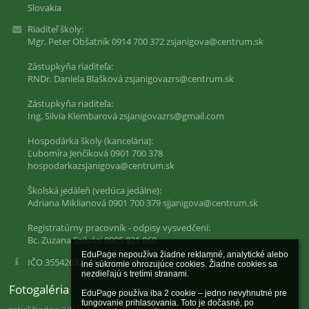
Slovakia
Riaditeľ školy:
Mgr. Peter Obšatník 0914 700 372 zsjanigova@centrum.sk
Zástupkyňa riaditeľa:
RNDr. Daniela Blašková zsjanigovazrs@centrum.sk
Zástupkyňa riaditeľa:
Ing. Silvia Klembarová zsjanigovazrs@gmail.com
Hospodárka školy (kancelária):
Ľubomíra Jenčíková 0901 700 378
hospodarkazsjanigova@centrum.sk
Školská jedáleň (vedúca jedálne):
Adriana Miklianová 0901 700 379 sjjanigova@centrum.sk
Registratúrny pracovník - odpisy vysvedčení:
Bc. Zuzana Szilvási 0905 821 868
EduPage nepoužíva žiadne reklamné, analytické alebo 
IČO 35542632
iné súkromie ohrozujúce cookies. Žiadne cookies sa 
nezdieľajú s tretími stranami.

Fotogaléria
EduPage používa iba 2 cookie – jedno nevyhnutné pre 
fungovanie prihlasovania. Toto je dočasné, po 