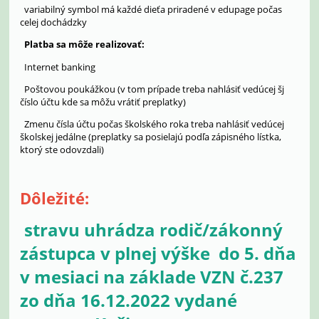
variabilný symbol má každé dieťa priradené v edupage počas
celej dochádzky
Platba sa môže realizovať:
Internet banking
Poštovou poukážkou (v tom prípade treba nahlásiť vedúcej šj
číslo účtu kde sa môžu vrátiť preplatky)
Zmenu čísla účtu počas školského roka treba nahlásiť vedúcej
školskej jedálne (preplatky sa posielajú podľa zápisného lístka,
ktorý ste odovzdali)
Dôležité:
stravu uhrádza rodič/zákonný
zástupca v plnej výške do 5. dňa
v mesiaci na základe VZN č.237
zo dňa 16.12.2022 vydané