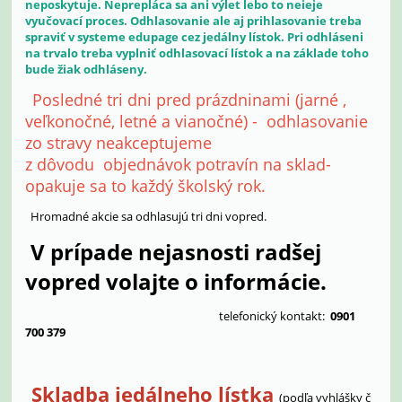
neposkytuje. Neprepláca sa ani výlet lebo to neieje
vyučovací proces. Odhlasovanie ale aj prihlasovanie treba
spraviť v systeme edupage cez jedálny lístok. Pri odhláseni
na trvalo treba vyplniť odhlasovací lístok a na základe toho
bude žiak odhláseny.
Posledné tri dni pred prázdninami (jarné ,
veľkonočné, letné a vianočné) - odhlasovanie
zo stravy neakceptujeme
z dôvodu objednávok potravín na sklad-
opakuje sa to každý školský rok.
Hromadné akcie sa odhlasujú tri dni vopred.
V prípade nejasnosti radšej
vopred volajte o informácie.
telefonický kontakt:
0901
700 379
Skladba jedálneho lístka
(podľa vyhlášky č